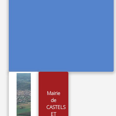
Mairie
de
CASTELS
ET