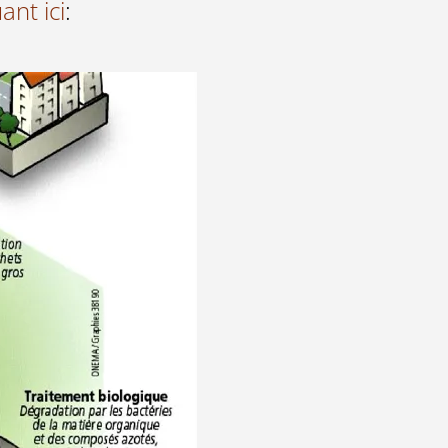
ant ici
: