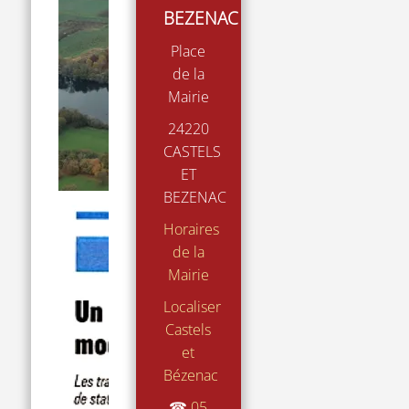
BEZENAC
Place
de la
Mairie
24220
CASTELS
ET
BEZENAC
Horaires
de la
Mairie
Localiser
Castels
et
Bézenac
☎
05